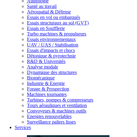
Audiologie
Santé au travail
Aérospatial & Défense
Essais en vol ou embarqués
Essais structuraux au sol (GVT)
Essais en Soufflerie
Turbo machines & propulseurs
Essais environnementaux
UAV / UAS / Stabilisation
Essais d'impacts et chocs
Détonique & pyrotechnie
R&D & Universités
Analyse modale
Dynamique des structures
Biomécanique
Industrie & Energie
Forage & Prospection
Machines tournantes
Turbines, pompes & compresseurs
Tours aérauliques et ventilation
Convoyeurs & machines outils
Energies renouvelables
Surveillance paliers lisses
Services