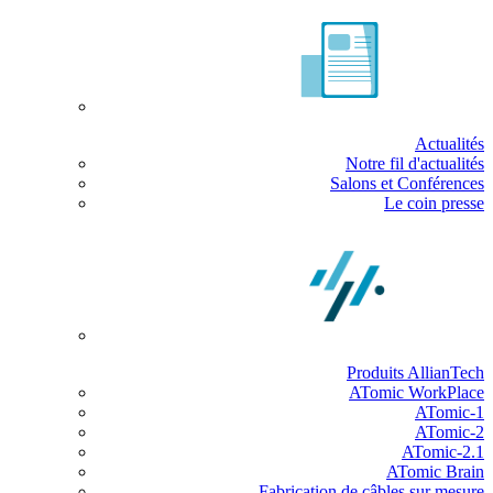
Actualités
Notre fil d'actualités
Salons et Conférences
Le coin presse
Produits AllianTech
ATomic WorkPlace
ATomic-1
ATomic-2
ATomic-2.1
ATomic Brain
Fabrication de câbles sur mesure