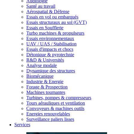
Audiologie
Santé au travail
Aérospatial & Défense
Essais en vol ou embarqués
Essais structuraux au sol (GVT)
Essais en Soufflerie
Turbo machines & propulseurs
Essais environnementaux
UAV / UAS / Stabilisation
Essais d'impacts et chocs
Détonique & pyrotechnie
R&D & Universités
Analyse modale
Dynamique des structures
Biomécanique
Industrie & Energie
Forage & Prospection
Machines tournantes
Turbines, pompes & compresseurs
Tours aérauliques et ventilation
Convoyeurs & machines outils
Energies renouvelables
Surveillance paliers lisses
Services