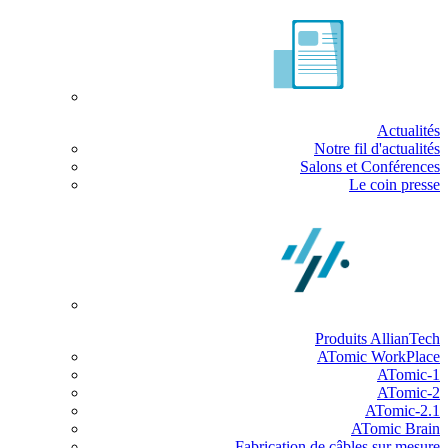
Actualités
Notre fil d'actualités
Salons et Conférences
Le coin presse
Produits AllianTech
ATomic WorkPlace
ATomic-1
ATomic-2
ATomic-2.1
ATomic Brain
Fabrication de câbles sur mesure