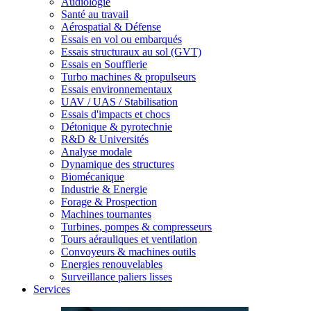
Audiologie
Santé au travail
Aérospatial & Défense
Essais en vol ou embarqués
Essais structuraux au sol (GVT)
Essais en Soufflerie
Turbo machines & propulseurs
Essais environnementaux
UAV / UAS / Stabilisation
Essais d'impacts et chocs
Détonique & pyrotechnie
R&D & Universités
Analyse modale
Dynamique des structures
Biomécanique
Industrie & Energie
Forage & Prospection
Machines tournantes
Turbines, pompes & compresseurs
Tours aérauliques et ventilation
Convoyeurs & machines outils
Energies renouvelables
Surveillance paliers lisses
Services