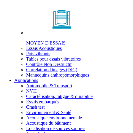
MOYEN D'ESSAIS
Essais Acoustiques
Pots vibrants
Tables pour essais vibratoires
Contrôle Non Destructif
Corrélation d'images (DIC)
Mannequins anthropomorphiques
Applications
Automobile & Transport
NVH
Caractérisation, fatigue & durabilité
Essais embarqués
Crash test
Environnement & Santé
Acoustique environnementale
Acoustique du bâtiment
Localisation de sources sonores