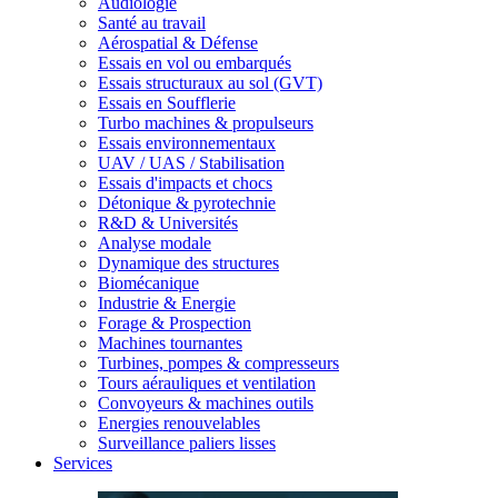
Audiologie
Santé au travail
Aérospatial & Défense
Essais en vol ou embarqués
Essais structuraux au sol (GVT)
Essais en Soufflerie
Turbo machines & propulseurs
Essais environnementaux
UAV / UAS / Stabilisation
Essais d'impacts et chocs
Détonique & pyrotechnie
R&D & Universités
Analyse modale
Dynamique des structures
Biomécanique
Industrie & Energie
Forage & Prospection
Machines tournantes
Turbines, pompes & compresseurs
Tours aérauliques et ventilation
Convoyeurs & machines outils
Energies renouvelables
Surveillance paliers lisses
Services