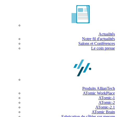
Actualités
Notre fil d'actualités
Salons et Conférences
Le coin presse
Produits AllianTech
ATomic WorkPlace
ATomic-1
ATomic-2
ATomic-2.1
ATomic Brain
Fabrication de câbles sur mesure