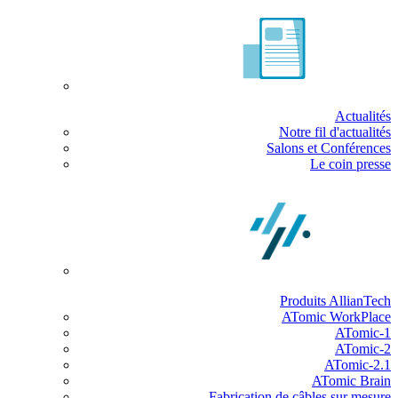
Actualités
Notre fil d'actualités
Salons et Conférences
Le coin presse
Produits AllianTech
ATomic WorkPlace
ATomic-1
ATomic-2
ATomic-2.1
ATomic Brain
Fabrication de câbles sur mesure