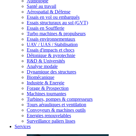
Audiologie
Santé au travail
Aérospatial & Défense
Essais en vol ou embarqués
Essais structuraux au sol (GVT)
Essais en Soufflerie
Turbo machines & propulseurs
Essais environnementaux
UAV / UAS / Stabilisation
Essais d'impacts et chocs
Détonique & pyrotechnie
R&D & Universités
Analyse modale
Dynamique des structures
Biomécanique
Industrie & Energie
Forage & Prospection
Machines tournantes
Turbines, pompes & compresseurs
Tours aérauliques et ventilation
Convoyeurs & machines outils
Energies renouvelables
Surveillance paliers lisses
Services