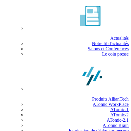
Actualités
Notre fil d'actualités
Salons et Conférences
Le coin presse
Produits AllianTech
ATomic WorkPlace
ATomic-1
ATomic-2
ATomic-2.1
ATomic Brain
Fabrication de câbles sur mesure