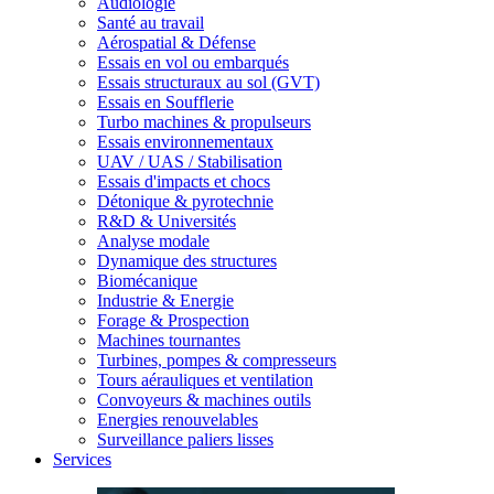
Audiologie
Santé au travail
Aérospatial & Défense
Essais en vol ou embarqués
Essais structuraux au sol (GVT)
Essais en Soufflerie
Turbo machines & propulseurs
Essais environnementaux
UAV / UAS / Stabilisation
Essais d'impacts et chocs
Détonique & pyrotechnie
R&D & Universités
Analyse modale
Dynamique des structures
Biomécanique
Industrie & Energie
Forage & Prospection
Machines tournantes
Turbines, pompes & compresseurs
Tours aérauliques et ventilation
Convoyeurs & machines outils
Energies renouvelables
Surveillance paliers lisses
Services