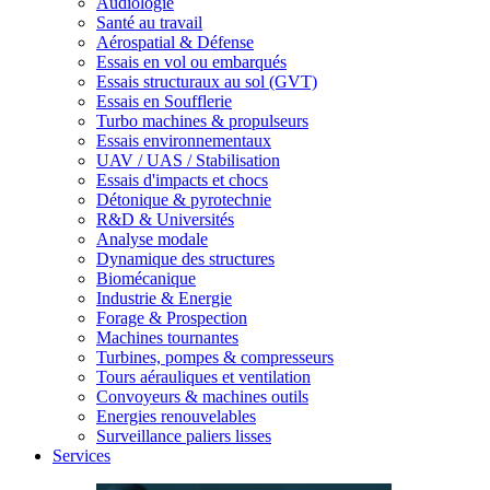
Audiologie
Santé au travail
Aérospatial & Défense
Essais en vol ou embarqués
Essais structuraux au sol (GVT)
Essais en Soufflerie
Turbo machines & propulseurs
Essais environnementaux
UAV / UAS / Stabilisation
Essais d'impacts et chocs
Détonique & pyrotechnie
R&D & Universités
Analyse modale
Dynamique des structures
Biomécanique
Industrie & Energie
Forage & Prospection
Machines tournantes
Turbines, pompes & compresseurs
Tours aérauliques et ventilation
Convoyeurs & machines outils
Energies renouvelables
Surveillance paliers lisses
Services