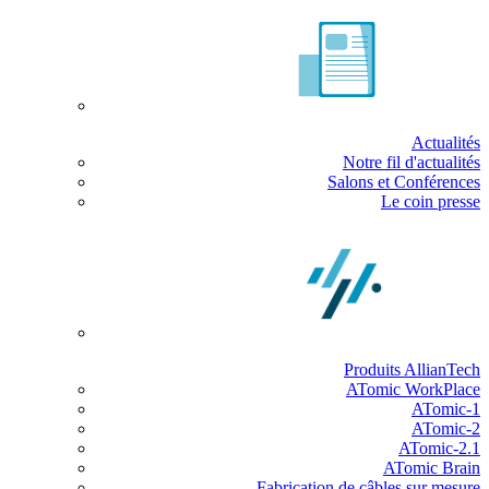
Actualités
Notre fil d'actualités
Salons et Conférences
Le coin presse
Produits AllianTech
ATomic WorkPlace
ATomic-1
ATomic-2
ATomic-2.1
ATomic Brain
Fabrication de câbles sur mesure