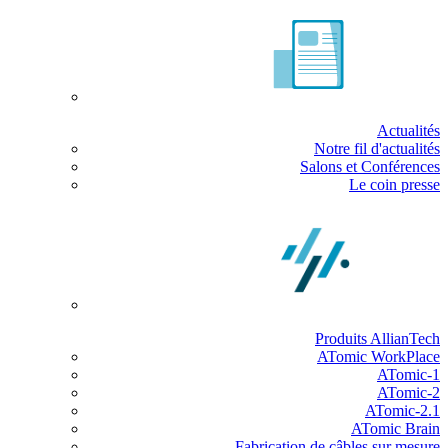
Actualités
Notre fil d'actualités
Salons et Conférences
Le coin presse
Produits AllianTech
ATomic WorkPlace
ATomic-1
ATomic-2
ATomic-2.1
ATomic Brain
Fabrication de câbles sur mesure