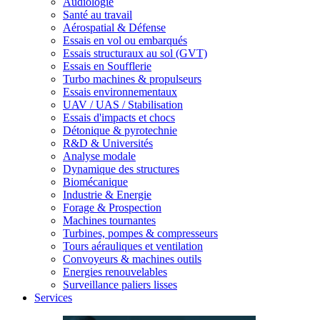
Audiologie
Santé au travail
Aérospatial & Défense
Essais en vol ou embarqués
Essais structuraux au sol (GVT)
Essais en Soufflerie
Turbo machines & propulseurs
Essais environnementaux
UAV / UAS / Stabilisation
Essais d'impacts et chocs
Détonique & pyrotechnie
R&D & Universités
Analyse modale
Dynamique des structures
Biomécanique
Industrie & Energie
Forage & Prospection
Machines tournantes
Turbines, pompes & compresseurs
Tours aérauliques et ventilation
Convoyeurs & machines outils
Energies renouvelables
Surveillance paliers lisses
Services